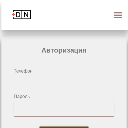
О консультации
Регистрация
К блогу
Вход
Авторизация
Телефон
Пароль